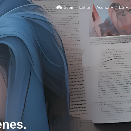
Subir
Entrar
Acerca
ES
enes.